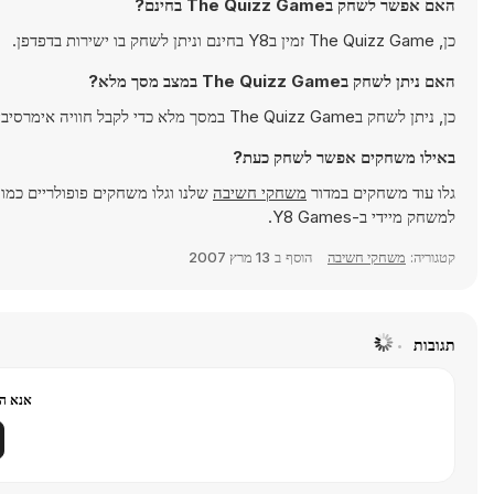
האם אפשר לשחק בThe Quizz Game בחינם?
כן, The Quizz Game זמין בY8 בחינם וניתן לשחק בו ישירות בדפדפן.
האם ניתן לשחק בThe Quizz Game במצב מסך מלא?
כן, ניתן לשחק בThe Quizz Game במסך מלא כדי לקבל חוויה אימרסיבית יותר.
באילו משחקים אפשר לשחק כעת?
גלו עוד משחקים במדור
משחקי חשיבה
שלנו וגלו משחקים פופולריים כמו
למשחק מיידי ב-Y8 Games.
קטגוריה:
משחקי חשיבה
הוסף ב
13 מרץ 2007
תגובות
אנא הר