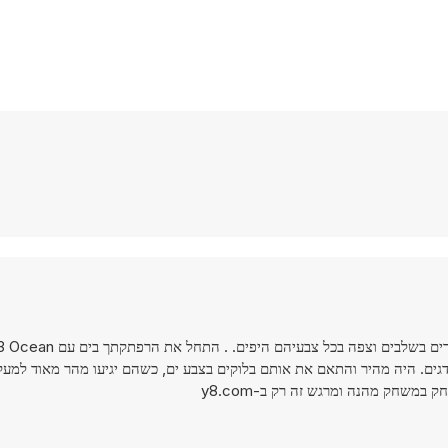
השתמש בדמיונך וגלה מה האוקיינוס טומן בחובו. הצל את כל 
ך הדגים. היה מהיר והתאם את אותם בלוקים בצבע ים, כשהם יגיעו מהר מאוד למע
 במשחק מהנה ומרגש זה רק ב-y8.com