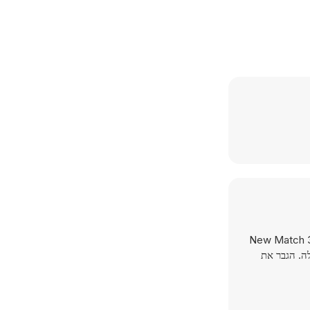
הדגים הפזורים בשלבים וצפה בכל צבעיהם היפים. . התחל את הרפתקתך בים עם New Match 3 Ocean
לה. הגבר את