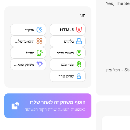
Yes, The Sea
תגי
HTML5
ארקייד
בלוקים
התאימו שלשה
כישורי עכבר
מובייל
מסך מגע
משחק התאמה
St
- הכל זמין
שחקן אחד
הוסף משחק זה לאתר שלך!
באמצעות הטמעת שורת הקוד הפשוטה