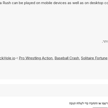
 Rush can be played on mobile devices as well as on desktop comp
Solitaire Fortune
,
Baseball Crash
,
Pro Wrestling Action
ו-
ickHole io
שמו או התחברו כדי לשלוח תגובה