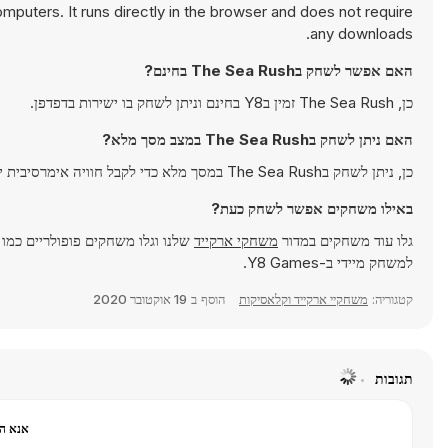
uters. It runs directly in the browser and does not require
any downloads.
האם אפשר לשחק בThe Sea Rush בחינם?
כן, The Sea Rush זמין בY8 בחינם וניתן לשחק בו ישירות בדפדפן.
האם ניתן לשחק בThe Sea Rush במצב מסך מלא?
כן, ניתן לשחק בThe Sea Rush במסך מלא כדי לקבל חוויה אימרסיבית יותר.
באילו משחקים אפשר לשחק כעת?
גלו עוד משחקים במדור
משחקי ארקייד
שלנו וגלו משחקים פופולריים כמו
למשחק מיידי ב-Y8 Games.
קטגוריה:
משחקיי ארקייד וקלאסיקות
הוסף ב
19 אוקטובר 2020
תגובות
אנא הר