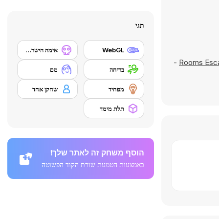
תגי
WebGL
אימה הישרדותית
-
בריחה
מם
מפחיד
שחקן אחד
תלת מימד
הוסף משחק זה לאתר שלך!
באמצעות הטמעת שורת הקוד הפשוטה