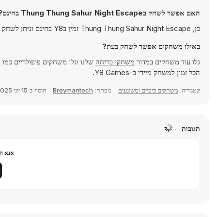
האם אפשר לשחק בThung Thung Sahur Night Escape בחינם?
כן, Thung Thung Sahur Night Escape זמין בY8 בחינם וניתן לשחק בו ישירות בדפדפן.
באילו משחקים אפשר לשחק כעת?
גלו עוד משחקים במדור
משחקי בריחה
שלנו וגלו משחקים פופולריים כמו
e
הכל זמין למשחק מיידי ב-Y8 Games.
קטגוריה:
משחקים כיפיים ומשוגעים
מפתח:
Breymantech
הוסף ב
15 יוני 2025
תגובות
אנא הר