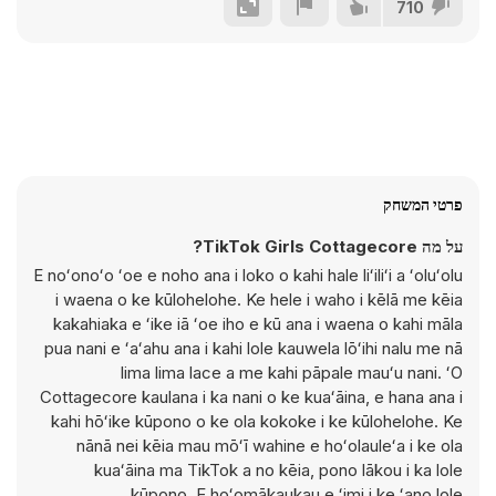
710
פרטי המשחק
על מה TikTok Girls Cottagecore?
E noʻonoʻo ʻoe e noho ana i loko o kahi hale liʻiliʻi a ʻoluʻolu
i waena o ke kūlohelohe. Ke hele i waho i kēlā me kēia
kakahiaka e ʻike iā ʻoe iho e kū ana i waena o kahi māla
pua nani e ʻaʻahu ana i kahi lole kauwela lōʻihi nalu me nā
lima lima lace a me kahi pāpale mauʻu nani. ʻO
Cottagecore kaulana i ka nani o ke kuaʻāina, e hana ana i
kahi hōʻike kūpono o ke ola kokoke i ke kūlohelohe. Ke
nānā nei kēia mau mōʻī wahine e hoʻolauleʻa i ke ola
kuaʻāina ma TikTok a no kēia, pono lākou i ka lole
kūpono. E hoʻomākaukau e ʻimi i ke ʻano lole