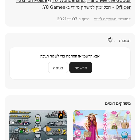
Hand Me the Goods
,
To Wonderland
ו-
Fashion Police
Officer
- הכל זמין למשחק מיידי ב-Y8 Games.
קטגוריה:
משחקים לבנות
הוסף ב
07 יוני 2021
תגובות
אנא הרשמו או התחברו כדי לשלוח תגובה
הרשמה
כניסה
משחקים דומים