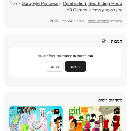
Red Riding Hood
,
Celebration
ו-
Gargoyle Princess
- הכל
זמין למשחק מיידי ב-Y8 Games.
קטגוריה:
משחקים לבנות
הוסף ב
24 מרץ 2008
תגובות
אנא הרשמו או התחברו כדי לשלוח תגובה
הרשמה
כניסה
משחקים דומים