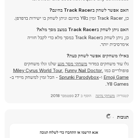
האם אפשר לשחק בTrack Racer בחינם?
כן, Track Racer זמין בY8 בחינם וניתן לשחק בו ישירות בדפדפן.
האם ניתן לשחק בTrack Racer במצב מסך מלא?
כן, ניתן לשחק בTrack Racer במסך מלא כדי לקבל חוויה
אימרסיבית יותר.
באילו משחקים אפשר לשחק כעת?
גלו עוד משחקים במדור
משחקי מסך מגע
שלנו וגלו משחקים
פופולריים כמו
,
Funny Nail Doctor
,
Miley Cyrus World Tour
Emoji Game
ו-
Sprunki Parodybox
- הכל זמין למשחק מיידי ב-
Y8 Games.
קטגוריה:
משחקי נהיגה
הוסף ב
27 ספטמבר 2018
תגובות
אנא הרשמו או התחברו כדי לשלוח תגובה