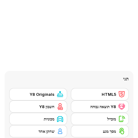
תגי
Y8 Originals
HTML5
Y8 תוצאה גבוהה
חשבון Y8
מובייל
מכוניות
מסך מגע
שחקן אחד