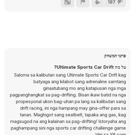
187
פרטי המשחק
על מה Ultimate Sports Car Drift?
Saloma sa kalibutan sang Ultimate Sports Car Drift kag
batyaga ang kilabot sang adrenaline samtang
ginaatubang mo ang katapusan nga mga
pagpanghangkat sa pag-drifting. Bisan ikaw batid na nga
propesyonal ukon bag-uhan pa lang sa kalibutan sang
drift racing, ini nga hampang may gina-offer para sa
tanan. Maghigot sang seatbelt, tapaka ang gas, kag
magsugod na ang kalainan sa pag-drifting! Istoryaha ang
paghampang sini nga sports car drifting challenge game
diri sa Y8.com!