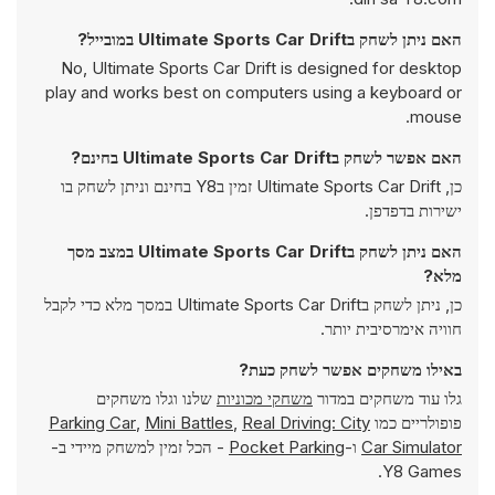
האם ניתן לשחק בUltimate Sports Car Drift במובייל?
No, Ultimate Sports Car Drift is designed for desktop
play and works best on computers using a keyboard or
mouse.
האם אפשר לשחק בUltimate Sports Car Drift בחינם?
כן, Ultimate Sports Car Drift זמין בY8 בחינם וניתן לשחק בו
ישירות בדפדפן.
האם ניתן לשחק בUltimate Sports Car Drift במצב מסך
מלא?
כן, ניתן לשחק בUltimate Sports Car Drift במסך מלא כדי לקבל
חוויה אימרסיבית יותר.
באילו משחקים אפשר לשחק כעת?
גלו עוד משחקים במדור
משחקי מכוניות
שלנו וגלו משחקים
פופולריים כמו
Real Driving: City
,
Mini Battles
,
Parking Car
Car Simulator
ו-
Pocket Parking
- הכל זמין למשחק מיידי ב-
Y8 Games.