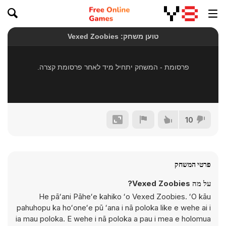
10
פרטי המשחק
על מה Vexed Zoobies?
He pāʻani Pāheʻe kahiko ʻo Vexed Zoobies. ʻO kāu
pahuhopu ka hoʻoneʻe pū ʻana i nā poloka like e wehe ai i
ia mau poloka. E wehe i nā poloka a pau i mea e holomua