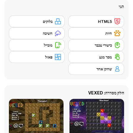
תגי
HTML5
בלוקים
חיות
חשיבה
כישורי עכבר
מובייל
מסך מגע
פאזל
שחקן אחד
חלק מסדרה: VEXED