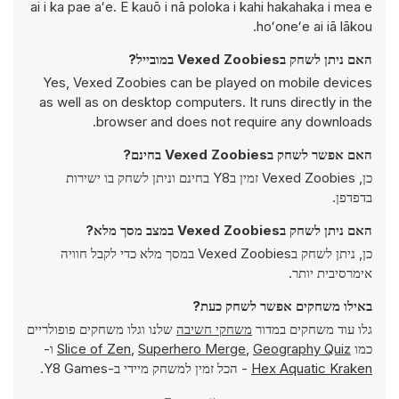
ai i ka pae aʻe. E kauō i nā poloka i kahi hakahaka i mea e
hoʻoneʻe ai iā lākou.
האם ניתן לשחק בVexed Zoobies במובייל?
Yes, Vexed Zoobies can be played on mobile devices
as well as on desktop computers. It runs directly in the
browser and does not require any downloads.
האם אפשר לשחק בVexed Zoobies בחינם?
כן, Vexed Zoobies זמין בY8 בחינם וניתן לשחק בו ישירות
בדפדפן.
האם ניתן לשחק בVexed Zoobies במצב מסך מלא?
כן, ניתן לשחק בVexed Zoobies במסך מלא כדי לקבל חוויה
אימרסיבית יותר.
באילו משחקים אפשר לשחק כעת?
גלו עוד משחקים במדור
משחקי חשיבה
שלנו וגלו משחקים פופולריים
כמו
Geography Quiz
,
Superhero Merge
,
Slice of Zen
ו-
Hex Aquatic Kraken
- הכל זמין למשחק מיידי ב-Y8 Games.