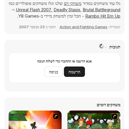
גלו עוד משחקים במדור
משחקי דם
שלנו וגלו משחקים פופולריים כמו
Brutal Battleground
,
Deadly Stasis
,
Unreal Flash 2007
ו-
Rambo Hit Em Up
- הכל זמין למשחק מיידי ב-Y8 Games.
קטגוריה:
Action and Fighting Games
הוסף ב
23 נובמבר 2007
תגובות
אנא הרשמו או התחברו כדי לשלוח תגובה
הרשמה
כניסה
משחקים דומים