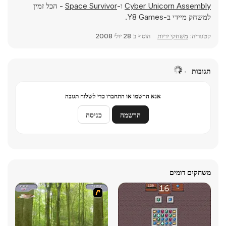
Cyber Unicorn Assembly
ו-
Space Survivor
- הכל זמין
למשחק מיידי ב-Y8 Games.
קטגוריה:
משחקי יריות
הוסף ב
28 יולי 2008
תגובות
אנא הרשמו או התחברו כדי לשלוח תגובה
הרשמה
כניסה
משחקים דומים