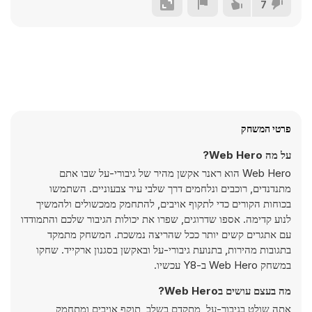
7
פרטי המשחק
על מה Web Hero?
Web Hero הוא ראנר אקשן מהיר של גיבורי-על שבו אתם
מתנדנדים, רוכבים ונלחמים דרך שלבי עיר צבעוניים. השתמשו
בכוחות הקורים כדי לתקוף אויבים, להתחמק ממכשולים ולהמשיך
לנוע קדימה. אספו שדרוגים, שפרו את יכולות הגיבור שלכם והתמודדו
עם אתגרים קשים יותר ככל שהריצה נמשכת. המשחק מתמקד
בתגובות מהירות, בתנועת גיבורי-על ובאקשן בסגנון ארקייד. שחקו
במשחק Web Hero ב-Y8 עכשיו.
מה בעצם עושים בWeb Hero?
אתה שולט בגיבור-על, מתקדם בשלב, תוקף אויבים ומתחמק