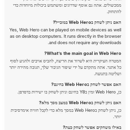
ממכשולים. אתה גם אוסף שדרוגים ומשתמש ביכולות מיוחדות כדי
להתחזק.
האם ניתן לשחק בWeb Hero במובייל?
Yes, Web Hero can be played on mobile devices as well
as on desktop computers. It runs directly in the browser
and does not require any downloads.
What’s the main goal in Web Hero?
המטרה העיקרית היא לשרוד את הריצה, להביס אויבים ולהגיע לסוף
כל אתגר. אתה מתקדם על ידי שיפור הגיבור שלך, תגובה מהירה יותר
ושליטה בתנועה.
האם אפשר לשחק בWeb Hero בחינם?
כן, Web Hero זמין בY8 בחינם וניתן לשחק בו ישירות בדפדפן.
האם ניתן לשחק בWeb Hero במצב מסך מלא?
כן, ניתן לשחק בWeb Hero במסך מלא כדי לקבל חוויה אימרסיבית
יותר.
באילו משחקים אפשר לשחק כעת?