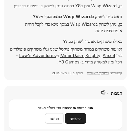
כן, Wisp Wizard זמין בY8 בחינם וניתן לשחק בו ישירות בדפדפן.
האם ניתן לשחק בWisp Wizard במצב מסך מלא?
כן, ניתן לשחק בWisp Wizard במסך מלא כדי לקבל חוויה
אימרסיבית יותר.
באילו משחקים אפשר לשחק כעת?
גלו עוד משחקים במדור
משחקי פיקסל
שלנו וגלו משחקים פופולריים
כמו
Alex 4
,
Knighty
,
Miner Dash
ו-
Low's Adventures
-
הכל זמין למשחק מיידי ב-Y8 Games.
קטגוריה:
משחקי כישורים
הוסף ב
13 מאי 2019
תגובות
אנא הרשמו או התחברו כדי לשלוח תגובה
הרשמה
כניסה