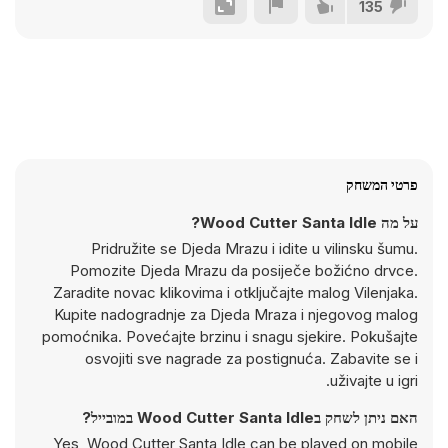
135
פרטי המשחק
על מה Wood Cutter Santa Idle?
Pridružite se Djeda Mrazu i idite u vilinsku šumu.
Pomozite Djeda Mrazu da posiječe božićno drvce.
Zaradite novac klikovima i otključajte malog Vilenjaka.
Kupite nadogradnje za Djeda Mraza i njegovog malog
pomoćnika. Povećajte brzinu i snagu sjekire. Pokušajte
osvojiti sve nagrade za postignuća. Zabavite se i
uživajte u igri.
האם ניתן לשחק בWood Cutter Santa Idle במובייל?
Yes, Wood Cutter Santa Idle can be played on mobile