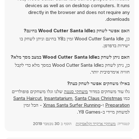
devices as well as on desktop computers. It runs
directly in the browser and does not require any
downloads.
האם אפשר לשחק בWood Cutter Santa Idle בחינם?
כן, Wood Cutter Santa Idle זמין בY8 בחינם וניתן לשחק בו
ישירות בדפדפן.
האם ניתן לשחק בWood Cutter Santa Idle במצב מסך מלא?
כן, ניתן לשחק בWood Cutter Santa Idle במסך מלא כדי לקבל
חוויה אימרסיבית יותר.
באילו משחקים אפשר לשחק כעת?
גלו עוד משחקים במדור
משחקי סנטה
שלנו וגלו משחקים פופולריים
כמו
Santa Claus Christmas
,
Insantatarium
,
Santa Haircut
Preparation
ו-
Xmas Santa Surfer Running
- הכל זמין
למשחק מיידי ב-Y8 Games.
קטגוריה:
משחקיי ארקייד וקלאסיקות
הוסף ב
30 נובמבר 2019