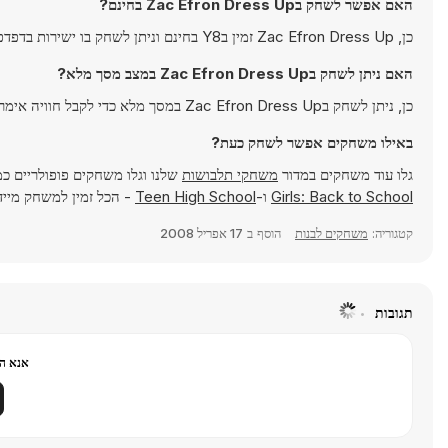
האם אפשר לשחק בZac Efron Dress Up בחינם?
כן, Zac Efron Dress Up זמין בY8 בחינם וניתן לשחק בו ישירות בדפדפן.
האם ניתן לשחק בZac Efron Dress Up במצב מסך מלא?
כן, ניתן לשחק בZac Efron Dress Up במסך מלא כדי לקבל חוויה אימרסיבית יותר.
באילו משחקים אפשר לשחק כעת?
גלו עוד משחקים במדור
משחקי תלבושות
שלנו וגלו משחקים פופולריים כ
Girls: Back to School
ו-
Teen High School
- הכל זמין למשחק מיידי ב-ames
קטגוריה:
משחקים לבנות
הוסף ב
17 אפריל 2008
תגובות
אנא הר