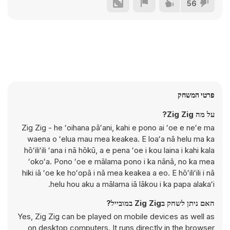
56
פרטי המשחק
על מה Zig Zig?
Zig Zig - he ʻoihana pāʻani, kahi e pono ai ʻoe e neʻe ma
waena o ʻelua mau mea keakea. E loaʻa nā helu ma ka
hōʻiliʻili ʻana i nā hōkū, a e pena ʻoe i kou laina i kahi kala
ʻokoʻa. Pono ʻoe e mālama pono i ka nānā, no ka mea
hiki iā ʻoe ke hoʻopā i nā mea keakea a eo. E hōʻiliʻili i nā
helu hou aku a mālama iā lākou i ka papa alakaʻi.
האם ניתן לשחק בZig Zig במובייל?
Yes, Zig Zig can be played on mobile devices as well as
on desktop computers. It runs directly in the browser