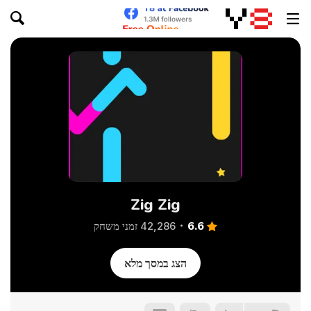
Zig Zig
6.6
42,286 זמני משחק
הצג במסך מלא