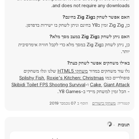
and does not require any downloads.
האם אפשר לשחק בZig Zig בחינם?
כן, Zig Zig זמין בY8 בחינם וניתן לשחק בו ישירות בדפדפן.
האם ניתן לשחק בZig Zig במצב מסך מלא?
כן, ניתן לשחק בZig Zig במסך מלא כדי לקבל חוויה אימרסיבית
יותר.
באילו משחקים אפשר לשחק כעת?
גלו עוד משחקים במדור
משחקי HTML5
שלנו וגלו משחקים
פופולריים כמו
Roxie's Kitchen: Christmas
,
Splishy Fish
Giant Attack
,
Cake
ו-
Skibidi Toilet FPS Shooting Survival
- הכל זמין למשחק מיידי ב-Y8 Games.
קטגוריה:
משחקי כישורים
הוסף ב
07 נובמבר 2019
תגובות