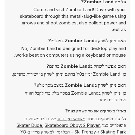
על מה Zombie Land?
Come and visit Zombie Land! Drive with your
skateboard through this metal-slug-like game using
arrows and shoot zombies, also collect power and
extras.
האם ניתן לשחק בZombie Land במובייל?
No, Zombie Land is designed for desktop play and
works best on computers using a keyboard or mouse.
האם אפשר לשחק בZombie Land בחינם?
כן, Zombie Land זמין בY8 בחינם וניתן לשחק בו ישירות בדפדפן.
האם ניתן לשחק בZombie Land במצב מסך מלא?
כן, ניתן לשחק בZombie Land במסך מלא כדי לקבל חוויה
אימרסיבית יותר.
באילו משחקים אפשר לשחק כעת?
גלו עוד משחקים במדור
משחקי סקייטינג
שלנו וגלו משחקים
פופולריים כמו
,
Skateboard Obby: 2 Player
,
Skater Dude
Skating Park
ו-
Ski Frenzy
- הכל זמין למשחק מיידי ב-Y8