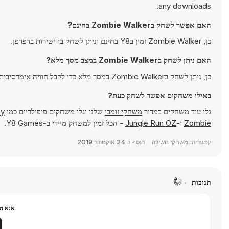
any downloads.
האם אפשר לשחק בZombie Walker בחינם?
כן, Zombie Walker זמין בY8 בחינם וניתן לשחק בו ישירות בדפדפן.
האם ניתן לשחק בZombie Walker במצב מסך מלא?
כן, ניתן לשחק בZombie Walker במסך מלא כדי לקבל חוויה אימרסיבית יותר.
באילו משחקים אפשר לשחק כעת?
גלו עוד משחקים במדור
משחקי זומבי
שלנו וגלו משחקים פופולריים כמו
y
Zombie
ו-
Jungle Run OZ
- הכל זמין למשחק מיידי ב-Y8 Games.
קטגוריה:
משחקי חשיבה
הוסף ב
24 אוקטובר 2019
תגובות
אנא הר