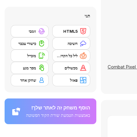
תגי
HTML5
זומבי
חשיבה
כישורי עכבר
ליל כל הקדושים
מובייל
Combat Pixel 
מכשולים
מסך מגע
פאזל
שחקן אחד
הוסף משחק זה לאתר שלך!
באמצעות הטמעת שורת הקוד הפשוטה