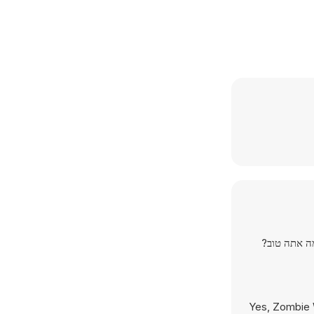
 אך היזהר מטעויות. יש רק דרך אחת להשיג את כל 3 הכוכבים - כמה אתה טוב?
Yes, Zombie W