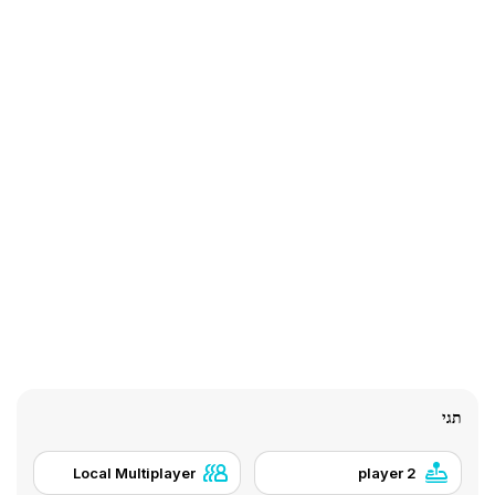
תגי
Local Multiplayer
2 player