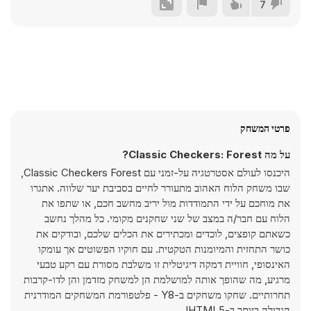
7
פרטי המשחק
על מה Classic Checkers: Forest?
היכנסו לעולם אסטרטגיה על-זמני עם Classic Checkers Forest,
שבו משחק הלוח האהוב מתעורר לחיים בסביבת יער שלווה. אתגרו
את מוחכם על ידי התמודדות מול יריב מחשב חכם, או שתפו את
הלוח עם חבר/ה במצב של שני שחקנים מקומי. כל מהלך נחשב
כשאתם קופצים, לוכדים ומכתירים את הכלים שלכם, ובודקים את
כושר התחזית והמיומנות הטקטית. עם חוקיו הפשוטים אך עומקו
האינסופי, חוויית דמקה דיגיטלית זו משלבת מסורת עם רקע טבעי
מרגיע, מה שהופך אותה למושלמת הן למשחק מזדמן והן לדו-קרבות
תחרותיים. שחקו משחקים ב-Y8 - פלטפורמת המשחקים המודרנית
הגדולה ביותר ב-HTML5!