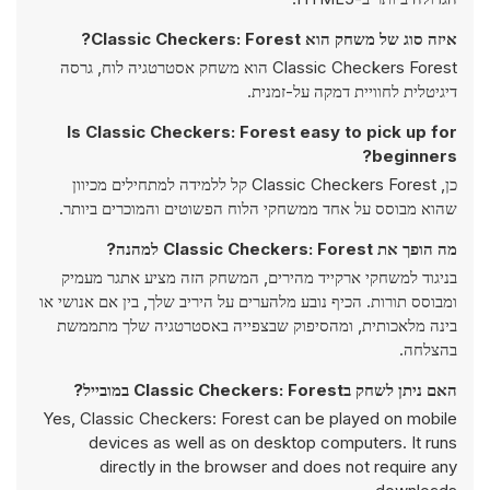
איזה סוג של משחק הוא Classic Checkers: Forest?
Classic Checkers Forest הוא משחק אסטרטגיה לוח, גרסה
דיגיטלית לחוויית דמקה על-זמנית.
Is Classic Checkers: Forest easy to pick up for
beginners?
כן, Classic Checkers Forest קל ללמידה למתחילים מכיוון
שהוא מבוסס על אחד ממשחקי הלוח הפשוטים והמוכרים ביותר.
מה הופך את Classic Checkers: Forest למהנה?
בניגוד למשחקי ארקייד מהירים, המשחק הזה מציע אתגר מעמיק
ומבוסס תורות. הכיף נובע מלהערים על היריב שלך, בין אם אנושי או
בינה מלאכותית, ומהסיפוק שבצפייה באסטרטגיה שלך מתממשת
בהצלחה.
האם ניתן לשחק בClassic Checkers: Forest במובייל?
Yes, Classic Checkers: Forest can be played on mobile
devices as well as on desktop computers. It runs
directly in the browser and does not require any