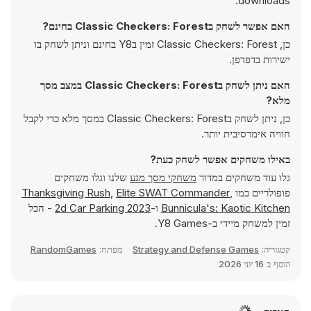
downloads.
האם אפשר לשחק בClassic Checkers: Forest בחינם?
כן, Classic Checkers: Forest זמין בY8 בחינם וניתן לשחק בו
ישירות בדפדפן.
האם ניתן לשחק בClassic Checkers: Forest במצב מסך
מלא?
כן, ניתן לשחק בClassic Checkers: Forest במסך מלא כדי לקבל
חוויה אימרסיבית יותר.
באילו משחקים אפשר לשחק כעת?
גלו עוד משחקים במדור
משחקי מסך מגע
שלנו וגלו משחקים
פופולריים כמו
,
Elite SWAT Commander
,
Thanksgiving Rush
Bunnicula's: Kaotic Kitchen
ו-
2d Car Parking 2023
- הכל
זמין למשחק מיידי ב-Y8 Games.
קטגוריה:
Strategy and Defense Games
מפתח:
RandomGames
הוסף ב
16 יוני 2026