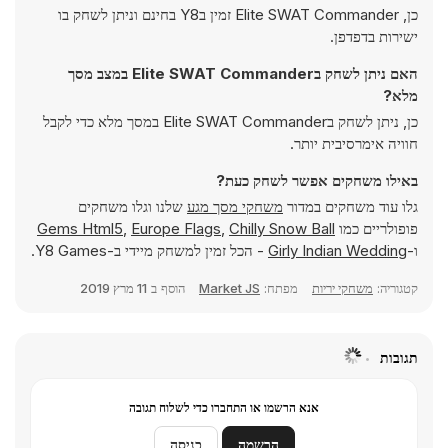
כן, Elite SWAT Commander זמין בY8 בחינם וניתן לשחק בו
ישירות בדפדפן.
האם ניתן לשחק בElite SWAT Commander במצב מסך
מלא?
כן, ניתן לשחק בElite SWAT Commander במסך מלא כדי לקבל
חוויה אימרסיבית יותר.
באילו משחקים אפשר לשחק כעת?
גלו עוד משחקים במדור
משחקי מסך מגע
שלנו וגלו משחקים
פופולריים כמו
Chilly Snow Ball
,
Europe Flags
,
Gems Html5
ו-
Girly Indian Wedding
- הכל זמין למשחק מיידי ב-Y8 Games.
קטגוריה:
משחקי יריות
מפתח:
Market JS
הוסף ב
11 מרץ 2019
תגובות
אנא הרשמו או התחברו כדי לשלוח תגובה
הרשמה
כניסה