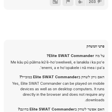
203
פרטי המשחק
על מה Elite SWAT Commander?
Me kāu pū pūlima kūʻē-hoʻoweliweli, e lanakila i ka poʻe
ʻenemi, a e hoʻopakele i nā mea i paʻa.
האם ניתן לשחק בElite SWAT Commander במובייל?
Yes, Elite SWAT Commander can be played on mobile
devices as well as on desktop computers. It runs
directly in the browser and does not require any
downloads.
האם אפשר לשחק בElite SWAT Commander בחינם?