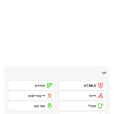
תגי
HTML5
אקדחים
הריגה
ירי בגוף ראשון
מובייל
מסך מגע