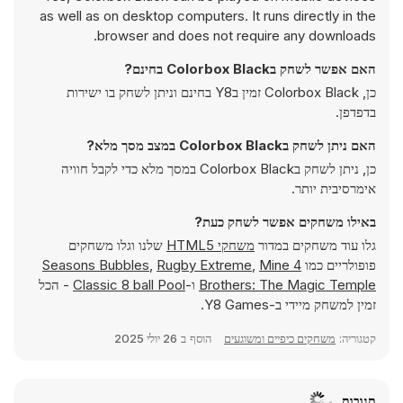
as well as on desktop computers. It runs directly in the
browser and does not require any downloads.
האם אפשר לשחק בColorbox Black בחינם?
כן, Colorbox Black זמין בY8 בחינם וניתן לשחק בו ישירות
בדפדפן.
האם ניתן לשחק בColorbox Black במצב מסך מלא?
כן, ניתן לשחק בColorbox Black במסך מלא כדי לקבל חוויה
אימרסיבית יותר.
באילו משחקים אפשר לשחק כעת?
גלו עוד משחקים במדור
משחקי HTML5
שלנו וגלו משחקים
פופולריים כמו
4 Seasons Bubbles
Mine
,
Rugby Extreme
,
Brothers: The Magic Temple
ו-
Classic 8 ball Pool
- הכל
זמין למשחק מיידי ב-Y8 Games.
קטגוריה:
משחקים כיפיים ומשוגעים
הוסף ב
26 יולי 2025
תגובות