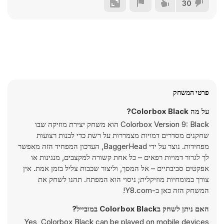
30
פרטי המשחק
על מה Colorbox Black?
Colorbox Version 9: Black הוא משחק יצירת מוזיקה שבו
שחקנים מסדרים דמויות מצמררות על רשת כדי לבנות רצועות
מפחידות. נוצר על ידי BaggerHead, העדכון המפחיד הזה מאפשר
לך לגרור דמויות רפאים – כל אחת קשורה למקצבים, מנגינות או
אפקטים סביבתיים – אל המסך, וליצור שכבות צליל בזמן אמת. אין
צורך במומחיות מוזיקלית; ניסוי הוא המפתח. תהנו לשחק את
המשחק הזה כאן ב-Y8.com!
האם ניתן לשחק בColorbox Black במובייל?
Yes, Colorbox Black can be played on mobile devices