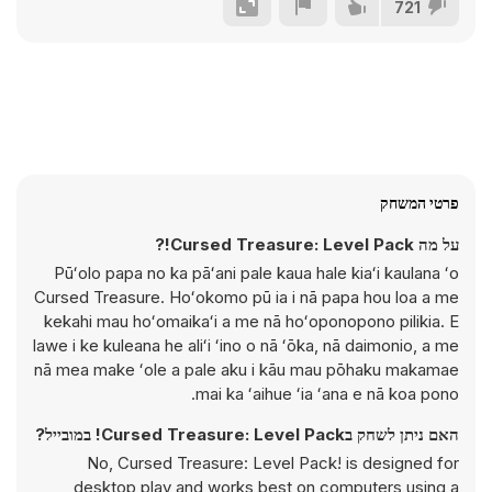
721
פרטי המשחק
על מה Cursed Treasure: Level Pack!?
Pūʻolo papa no ka pāʻani pale kaua hale kiaʻi kaulana ʻo
Cursed Treasure. Hoʻokomo pū ia i nā papa hou loa a me
kekahi mau hoʻomaikaʻi a me nā hoʻoponopono pilikia. E
lawe i ke kuleana he aliʻi ʻino o nā ʻōka, nā daimonio, a me
nā mea make ʻole a pale aku i kāu mau pōhaku makamae
mai ka ʻaihue ʻia ʻana e nā koa pono.
האם ניתן לשחק בCursed Treasure: Level Pack! במובייל?
No, Cursed Treasure: Level Pack! is designed for
desktop play and works best on computers using a