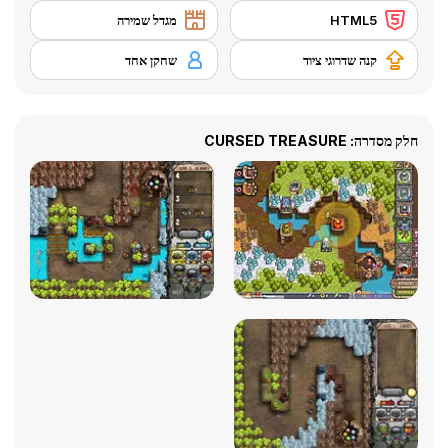
HTML5
מגדל שמירה
קנה שדרוגי ציוד
שחקן אחד
חלק מסדרה: CURSED TREASURE