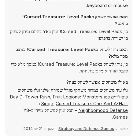
keyboard or mouse.
האם אפשר לשחק בCursed Treasure: Level Pack!
בחינם?
כן, Cursed Treasure: Level Pack! זמין בY8 בחינם וניתן לשחק
בו ישירות בדפדפן.
האם ניתן לשחק בCursed Treasure: Level Pack! במצב
מסך מלא?
כן, ניתן לשחק בCursed Treasure: Level Pack! במסך מלא כדי
לקבל חוויה אימרסיבית יותר.
באילו משחקים אפשר לשחק כעת?
גלו עוד משחקים במדור
משחקי מגדל שמירה
שלנו וגלו משחקים
פופולריים כמו
Fruit Legions: Monsters
,
Day D: Tower Rush
Cursed Treasure: One-And-A-Half
,
Siege
ו-
Neighborhood Defense
- הכל זמין למשחק מיידי ב-Y8
Games.
קטגוריה:
Strategy and Defense Games
הוסף ב
21 יוני 2014