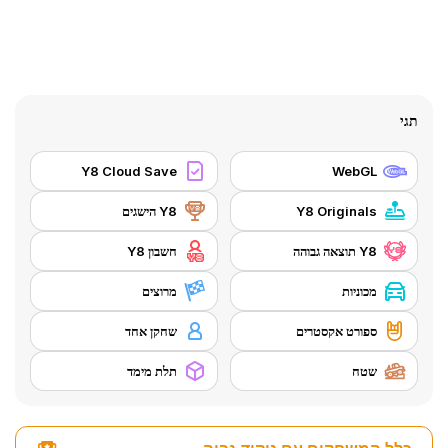
תגי
Y8 Cloud Save
WebGL
Y8 Originals
Y8 הישגים
Y8 תוצאה גבוהה
חשבון Y8
מכוניות
מרוצים
ספורט אקסטרים
שחקן אחד
שטח
תלת מימד