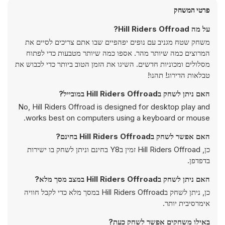
פרטי המשחק
על מה Hill Riders Offroad?
משחק שטח מגניב עם נופים יפהפיים שבו אתם צריכים לסיים את
המרוצים כמה שיותר מהר. אספו כמה שיותר מטבעות כדי לפתוח
מסלולים ומכוניות חדשים. השיגו את הזמן הטוב ביותר כדי לכבוש את
טבלאות הדירוג! תהנו!
האם ניתן לשחק בHill Riders Offroad במובייל?
No, Hill Riders Offroad is designed for desktop play and
works best on computers using a keyboard or mouse.
האם אפשר לשחק בHill Riders Offroad בחינם?
כן, Hill Riders Offroad זמין בY8 בחינם וניתן לשחק בו ישירות
בדפדפן.
האם ניתן לשחק בHill Riders Offroad במצב מסך מלא?
כן, ניתן לשחק בHill Riders Offroad במסך מלא כדי לקבל חוויה
אימרסיבית יותר.
באילו משחקים אפשר לשחק כעת?