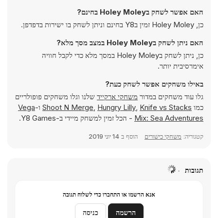
האם אפשר לשחק בHoley Moley בחינם?
כן, Holey Moley זמין בY8 בחינם וניתן לשחק בו ישירות בדפדפן.
האם ניתן לשחק בHoley Moley במצב מסך מלא?
כן, ניתן לשחק בHoley Moley במסך מלא כדי לקבל חוויה
אימרסיבית יותר.
באילו משחקים אפשר לשחק כעת?
גלו עוד משחקים במדור
משחקי ארקייד
שלנו וגלו משחקים פופולריים
כמו
Knife vs Stacks
,
Hungry Lilly
,
Shoot N Merge
ו-
Vega
Mix: Sea Adventures
- הכל זמין למשחק מיידי ב-Y8 Games.
קטגוריה:
משחקי כישורים
הוסף ב
14 יוני 2019
תגובות
אנא הרשמו או התחברו כדי לשלוח תגובה
הרשמה
כניסה