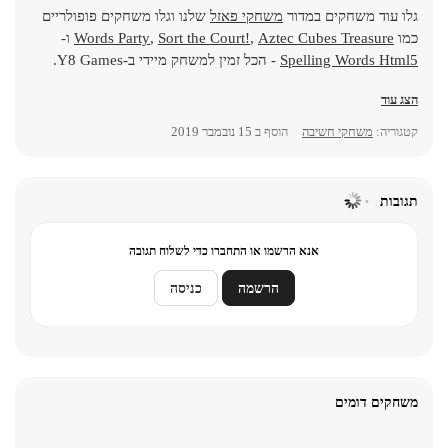
גלו עוד משחקים במדור
משחקי פאזל
שלנו וגלו משחקים פופולריים
כמו
Aztec Cubes Treasure
,
Sort the Court!
,
Words Party
ו-
Spelling Words Html5
- הכל זמין למשחק מיידי ב-Y8 Games.
הצג עוד
קטגוריה:
משחקי חשיבה
הוסף ב
15 נובמבר 2019
תגובות
אנא הרשמו או התחברו כדי לשלוח תגובה
הרשמה
כניסה
משחקים דומים