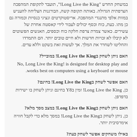
במשחק החדש "Long Live the King!", תועבר לתקופת המהפכה
הצרפתית הגדולה. באותה תקופה קשה, הבורגנות הצליחה להעניש
במוות אלפי מתנגדי המהפכה. אריסטוקרטים ונציגי כנסיות וכמורה גם
כן מתו. כעת, כוח וכסף יכולים לעבור לידי קאסטה אחרת של
עשירים. כאשר צמרת צרפת חלקה כוח וכספים, האנשים הפשוטים
לא קיבלו לא זכויות חדשות ולא חיים טובים יותר. הם התמרדו
והחליטו לשחרר את המלך. אך לעשות זאת בשקט וללא עדים.
האם ניתן לשחק בLong Live the King! במובייל?
No, Long Live the King! is designed for desktop play and
works best on computers using a keyboard or mouse.
האם אפשר לשחק בLong Live the King! בחינם?
כן, Long Live the King! זמין בY8 בחינם וניתן לשחק בו ישירות
בדפדפן.
האם ניתן לשחק בLong Live the King! במצב מסך מלא?
כן, ניתן לשחק בLong Live the King! במסך מלא כדי לקבל חוויה
אימרסיבית יותר.
באילו משחקים אפשר לשחק כעת?