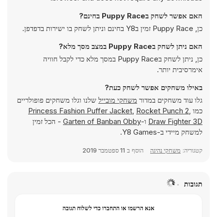
האם אפשר לשחק בPuppy Race בחינם?
כן, Puppy Race זמין בY8 בחינם וניתן לשחק בו ישירות בדפדפן.
האם ניתן לשחק בPuppy Race במצב מסך מלא?
כן, ניתן לשחק בPuppy Race במסך מלא כדי לקבל חוויה
אימרסיבית יותר.
באילו משחקים אפשר לשחק כעת?
גלו עוד משחקים במדור
משחקי מובייל
שלנו וגלו משחקים פופולריים
כמו
,
Rocket Punch 2
,
Princess Fashion Puffer Jacket
Draw Fighter 3D
ו-
Garten of Banban Obby
- הכל זמין
למשחק מיידי ב-Y8 Games.
קטגוריה:
משחקי נהיגה
הוסף ב
11 ספטמבר 2019
תגובות
אנא הרשמו או התחברו כדי לשלוח תגובה