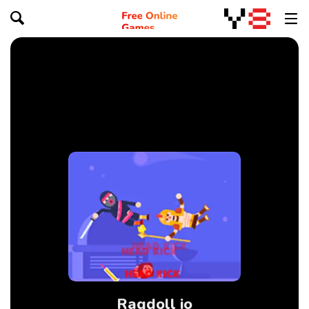
Ragdoll io