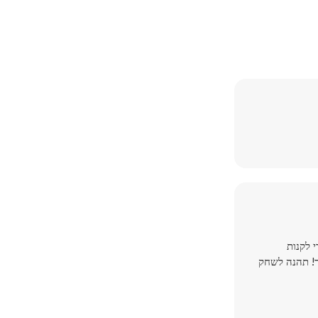
י לקנות
ך! תהנה לשחק