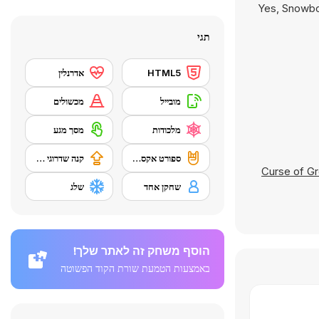
Yes, Snowboa
תגי
HTML5
אדרנלין
מובייל
מכשולים
מלכודות
מסך מגע
ספורט אקסטרים
קנה שדרוגי ציוד
Curse of Gr
שחקן אחד
שלג
הוסף משחק זה לאתר שלך!
באמצעות הטמעת שורת הקוד הפשוטה