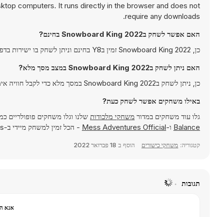
top computers. It runs directly in the browser and does not
require any downloads.
האם אפשר לשחק בSnowboard King 2022 בחינם?
כן, Snowboard King 2022 זמין בY8 בחינם וניתן לשחק בו ישירות בדפדפן.
האם ניתן לשחק בSnowboard King 2022 במצב מסך מלא?
כן, ניתן לשחק בSnowboard King 2022 במסך מלא כדי לקבל חוויה אימרסיבית יותר.
באילו משחקים אפשר לשחק כעת?
גלו עוד משחקים במדור
משחקי מלכודות
שלנו וגלו משחקים פופולריים כמ
Balance
ו-
Mess Adventures Official
- הכל זמין למשחק מיידי ב-Y8 Games.
קטגוריה:
משחקי כישורים
הוסף ב
18 פברואר 2022
תגובות
אנא הר