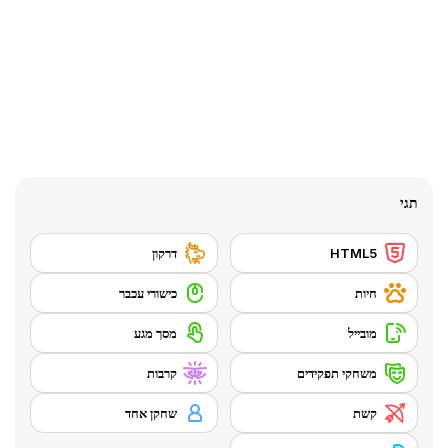
תגי
HTML5
דרקון
חיות
כישורי עכבר
מובייל
מסך מגע
משחקי תפקידים
קרבות
קשת
שחקן אחד