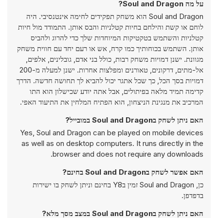
על מה Soul and Dragon?
Soul and Dragon הוא משחק תפקידים לחימה אינטנסיבי. היה
לוחם או קשת והילחם בחיות קטלניות והבס אותן. התמודד מול חיות
קטלניות והשתמש בטקטיקות המיוחדות שלך כדי להרוג ולהביס
אותן. השתמש בכוחותיך כמו קרח, אש או רעם יחד עם חווית משחק
מגוונת. ישנן דמויות משחק רבות, כולל בני אדם, גובלינים, אלפים,
אל-מתים, דרקונים, טאורנים ומפלצות אחרות. ישנן למעלה מ-200
דמויות בסך הכל, כך שכל אתגר יכול להביא לך תחושה חדשה. הדרך
קדימה תמיד מלאה בפיתולים, אבל אתה יודע שכישלון הוא התו
המרכיב את מנגינת הניצחון, הוא הפתיח המלחין את התיעוד האפי.
האם ניתן לשחק בSoul and Dragon במובייל?
Yes, Soul and Dragon can be played on mobile devices
as well as on desktop computers. It runs directly in the
browser and does not require any downloads.
האם אפשר לשחק בSoul and Dragon בחינם?
כן, Soul and Dragon זמין בY8 בחינם וניתן לשחק בו ישירות
בדפדפן.
האם ניתן לשחק בSoul and Dragon במצב מסך מלא?