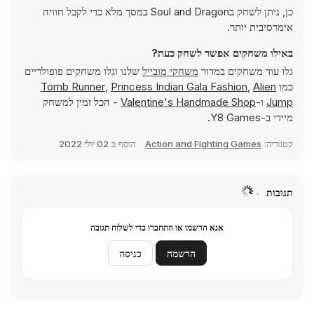
כן, ניתן לשחק בSoul and Dragon במסך מלא כדי לקבל חוויה
אימרסיבית יותר.
באילו משחקים אפשר לשחק כעת?
גלו עוד משחקים במדור
משחקי מובייל
שלנו וגלו משחקים פופולריים
כמו
Alien
,
Princess Indian Gala Fashion
,
Tomb Runner
Jump
ו-
Valentine's Handmade Shop
- הכל זמין למשחק
מיידי ב-Y8 Games.
קטגוריה:
Action and Fighting Games
הוסף ב
02 יולי 2022
תגובות
אנא הרשמו או התחברו כדי לשלוח תגובה
הרשמה
כניסה