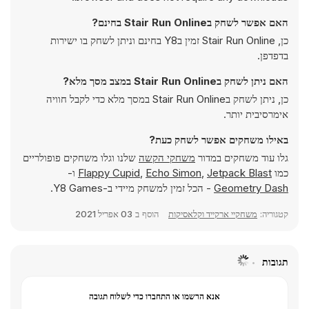
האם אפשר לשחק בStair Run Online בחינם?
כן, Stair Run Online זמין בY8 בחינם וניתן לשחק בו ישירות
בדפדפן.
האם ניתן לשחק בStair Run Online במצב מסך מלא?
כן, ניתן לשחק בStair Run Online במסך מלא כדי לקבל חוויה
אימרסיבית יותר.
באילו משחקים אפשר לשחק כעת?
גלו עוד משחקים במדור
משחקי הקשה
שלנו וגלו משחקים פופולריים
כמו
Jetpack Blast
,
Echo Simon
,
Flappy Cupid
ו-
Geometry Dash
- הכל זמין למשחק מיידי ב-Y8 Games.
קטגוריה:
משחקיי ארקייד וקלאסיקות
הוסף ב
03 אפריל 2021
תגובות
אנא הרשמו או התחברו כדי לשלוח תגובה