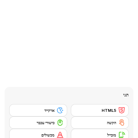
תגי
HTML5
ארקייד
הקשה
כישורי עכבר
מובייל
מכשולים