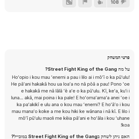
108
פרטי המשחק
על מה Street Fight King of the Gang?
Hoʻopio i kou mau ʻenemi a pau i lilo ai i mōʻī o ka pūʻulu!
He pāʻani hakakā hou ua loaʻa no nā pōā a pau! Pono ʻoe
e hakakā me nā lālā ʻē aʻe o ka pūʻulu. Kī, keʻa, kuʻi i
luna... akā, mai poina i ka pale! E hoʻomaʻamaʻa anei ʻoe i
ka paʻakikī e ulu ana o kou mau ʻenemi? E hoʻāʻo i kou
mau manaʻo koke a me kou hiki ke wānana i nā kī. E lilo i
mōʻī pūʻulu maoli me kēia pāʻani e hoʻāla i kou ʻuhane
koa!
האם ניתן לשחק בStreet Fight King of the Gang במובייל?