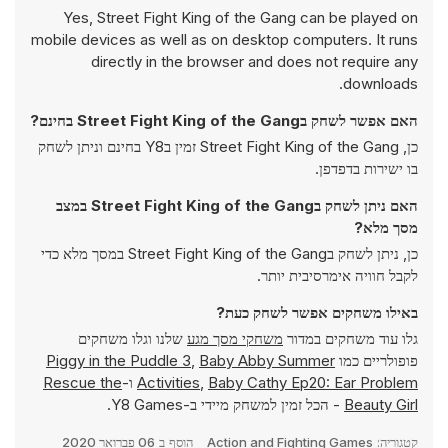
Yes, Street Fight King of the Gang can be played on
mobile devices as well as on desktop computers. It runs
directly in the browser and does not require any
downloads.
האם אפשר לשחק בStreet Fight King of the Gang בחינם?
כן, Street Fight King of the Gang זמין בY8 בחינם וניתן לשחק
בו ישירות בדפדפן.
האם ניתן לשחק בStreet Fight King of the Gang במצב
מסך מלא?
כן, ניתן לשחק בStreet Fight King of the Gang במסך מלא כדי
לקבל חוויה אימרסיבית יותר.
באילו משחקים אפשר לשחק כעת?
גלו עוד משחקים במדור
משחקי מסך מגע
שלנו וגלו משחקים
פופולריים כמו
Baby Abby Summer
,
Piggy in the Puddle 3
Baby Cathy Ep20: Ear Problem
,
Activities
ו-
Rescue the
Beauty Girl
- הכל זמין למשחק מיידי ב-Y8 Games.
קטגוריה:
Action and Fighting Games
הוסף ב
06 פברואר 2020