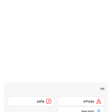
תגי
מכשולים
פלאש
שחקן אחד