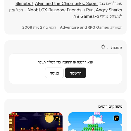
פופולריים כמו
Alvin and the Chipmunks: Super
,
Slimebo!
Angry Sharks
,
Run
ו-
NoobLOX Rainbow Friends
- הכל זמין
למשחק מיידי ב-Y8 Games.
קטגוריה:
Adventure and RPG Games
הוסף ב
27 מרץ 2008
תגובות
אנא הרשמו או התחברו כדי לשלוח תגובה
הרשמה
כניסה
משחקים דומים