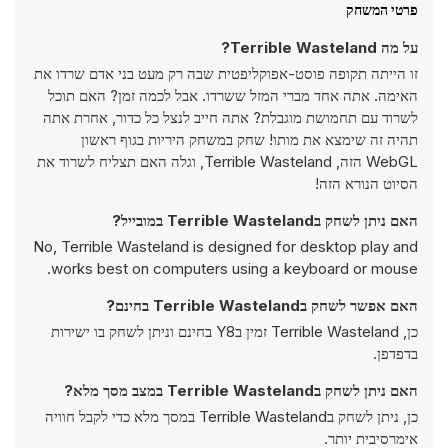
פרטי המשחק
על מה Terrible Wasteland?
זו הייתה תקופה פוסט-אפוקליפטית שבה רק מעט בני אדם שרדו את
האימה. אתה אחד מברי המזל ששרדו. אבל לכמה זמן? האם תוכל
לשרוד עם תחמושת מוגבלת? אתה חייב לנצל כל כדור, אחרת אתה
תהיה זה שימצא את מותו! שחק במשחק היריות בגוף ראשון
WebGL הזה, Terrible Wasteland, וגלה האם תצליח לשרוד את
הסיוט הנורא הזה!
האם ניתן לשחק בTerrible Wasteland במובייל?
No, Terrible Wasteland is designed for desktop play and
works best on computers using a keyboard or mouse.
האם אפשר לשחק בTerrible Wasteland בחינם?
כן, Terrible Wasteland זמין בY8 בחינם וניתן לשחק בו ישירות
בדפדפן.
האם ניתן לשחק בTerrible Wasteland במצב מסך מלא?
כן, ניתן לשחק בTerrible Wasteland במסך מלא כדי לקבל חוויה
אימרסיבית יותר.