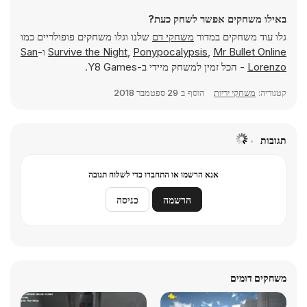
באילו משחקים אפשר לשחק כעת?
גלו עוד משחקים במדור
משחקי דם
שלנו וגלו משחקים פופולריים כמו
Mr Bullet Online
,
Ponypocalypsis
,
Survive the Night
ו-
San
Lorenzo
- הכל זמין למשחק מיידי ב-Y8 Games.
קטגוריה:
משחקי יריות
הוסף ב
29 ספטמבר 2018
תגובות
אנא הרשמו או התחברו כדי לשלוח תגובה
הרשמה
כניסה
משחקים דומים