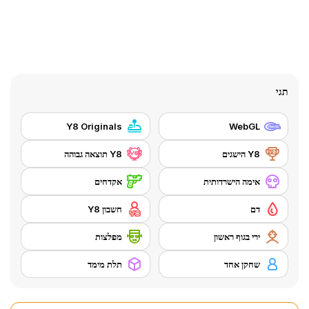
תגי
Y8 Originals
WebGL
Y8 הישגים
Y8 תוצאה גבוהה
אימה הישרדותית
אקדחים
דם
חשבון Y8
ירי בגוף ראשון
מפלצות
שחקן אחד
תלת מימד