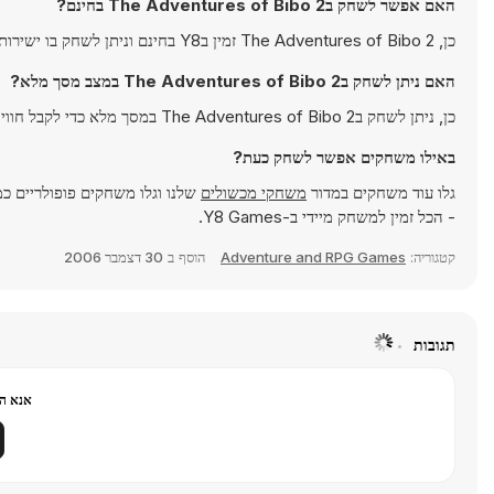
האם אפשר לשחק בThe Adventures of Bibo 2 בחינם?
כן, The Adventures of Bibo 2 זמין בY8 בחינם וניתן לשחק בו ישירות בדפדפן.
האם ניתן לשחק בThe Adventures of Bibo 2 במצב מסך מלא?
כן, ניתן לשחק בThe Adventures of Bibo 2 במסך מלא כדי לקבל חוויה אימרסיבית יותר.
באילו משחקים אפשר לשחק כעת?
גלו עוד משחקים במדור
משחקי מכשולים
שלנו וגלו משחקים פופולריים כ
- הכל זמין למשחק מיידי ב-Y8 Games.
קטגוריה:
Adventure and RPG Games
הוסף ב
30 דצמבר 2006
תגובות
אנא הר