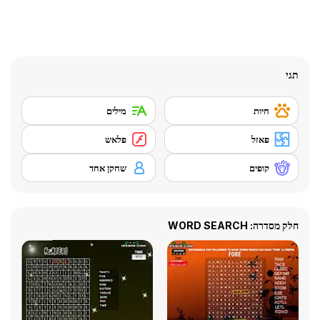
תגי
חיות
מילים
פאזל
פלאש
קופים
שחקן אחד
חלק מסדרה: WORD SEARCH