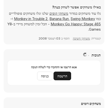
באילו משחקים אפשר לשחק כעת?
גלו עוד משחקים במדור
משחקי קופים
שלנו וגלו משחקים פופולריים
כמו
Swing Monkey
,
Banana Run
,
Monkey in Trouble 2
ו-
Monkey Go Happy: Stage 465
- הכל זמין למשחק מיידי ב-Y8
Games.
קטגוריה:
משחקי חשיבה
הוסף ב
03 דצמבר 2008
תגובות
אנא הרשמו או התחברו כדי לשלוח תגובה
הרשמה
כניסה
משחקים דומים