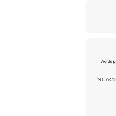
Words pu
Yes, Words