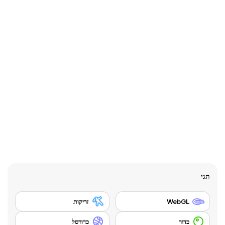
תגי
WebGL
זריקות
כדור
כדורסל