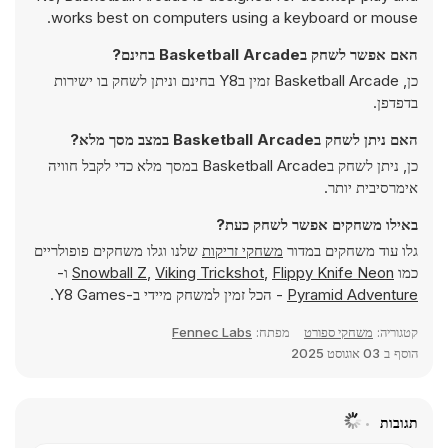
works best on computers using a keyboard or mouse.
האם אפשר לשחק בBasketball Arcade בחינם?
כן, Basketball Arcade זמין בY8 בחינם וניתן לשחק בו ישירות
בדפדפן.
האם ניתן לשחק בBasketball Arcade במצב מסך מלא?
כן, ניתן לשחק בBasketball Arcade במסך מלא כדי לקבל חוויה
אימרסיבית יותר.
באילו משחקים אפשר לשחק כעת?
גלו עוד משחקים במדור
משחקי זריקות
שלנו וגלו משחקים פופולריים
כמו
Flippy Knife Neon
,
Viking Trickshot
,
Snowball Z
ו-
Pyramid Adventure
- הכל זמין למשחק מיידי ב-Y8 Games.
קטגוריה:
משחקי ספורט
מפתח:
Fennec Labs
הוסף ב
03 אוגוסט 2025
תגובות