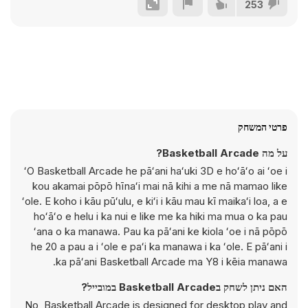
253
פרטי המשחק
על מה Basketball Arcade?
ʻO Basketball Arcade he pāʻani haʻuki 3D e hoʻāʻo ai ʻoe i
kou akamai pōpō hīnaʻi mai nā kihi a me nā mamao like
ʻole. E koho i kāu pūʻulu, e kiʻi i kāu mau kī maikaʻi loa, a e
hoʻāʻo e helu i ka nui e like me ka hiki ma mua o ka pau
ʻana o ka manawa. Pau ka pāʻani ke kiola ʻoe i nā pōpō
he 20 a pau a i ʻole e paʻi ka manawa i ka ʻole. E pāʻani i
ka pāʻani Basketball Arcade ma Y8 i kēia manawa.
האם ניתן לשחק בBasketball Arcade במובייל?
No, Basketball Arcade is designed for desktop play and